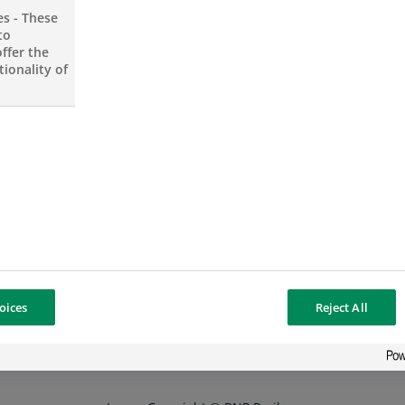
BNP Paribas Cardif
es - These
to
BNP Paribas Fortis Factor
ffer the
BNP Paribas Leasing Soluti
ionality of
Een internationale loopbaan
Geïnteresseerd om in het buitenland te werken?
oices
Reject All