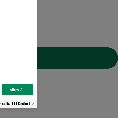
ons
Allow All