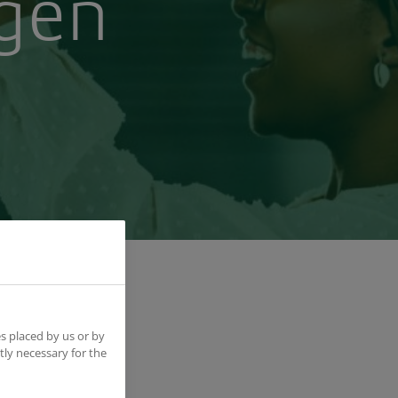
gen
s placed by us or by
tly necessary for the