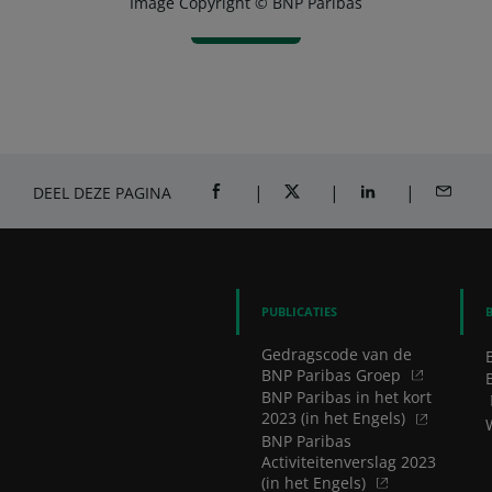
Image Copyright © BNP Paribas
DEEL DEZE PAGINA
DEEL OP FACEBOOK (OPENT IN NIEUW
DEEL OP TWITTER (OPENT I
DEEL OP LINKEDI
DEEL VI
PUBLICATIES
Gedragscode van de
BNP Paribas Groep
BNP Paribas in het kort
2023 (in het Engels)
BNP Paribas
Activiteitenverslag 2023
(in het Engels)