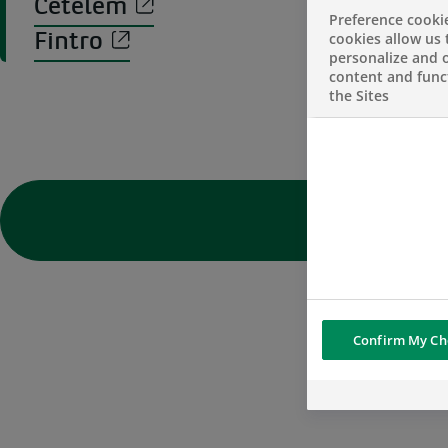
Cetelem
Preference cooki
cookies allow us 
Fintro
personalize and o
content and funct
the Sites
Confirm My Ch