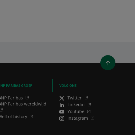
 VENSTER)
N NIEUW VENSTER)
N (OPENT IN NIEUW VENSTER)
A EMAIL
BNP PARIBAS GROEP
VOLG ONS
BNP Paribas
Twitter
BNP Paribas wereldwijd
Linkedin
Youtube
Well of history
Instagram