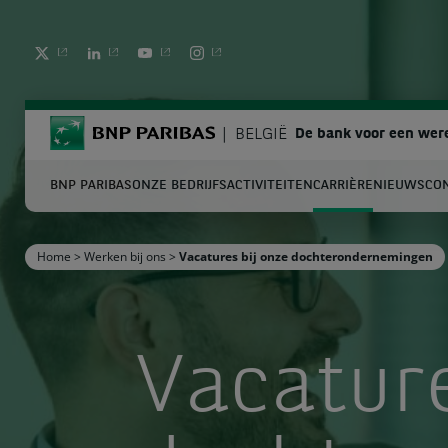
TWITTER
LINKEDIN
YOUTUBE
INSTAGRAM
BNP Paribas
BELGIË
De bank voor een were
BNP PARIBAS
ONZE BEDRIJFSACTIVITEITEN
CARRIÈRE
NIEUWS
CO
Z
Home
>
Werken bij ons
>
Vacatures bij onze dochterondernemingen
Vul zoektermen in
Vacature