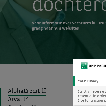
dochter
Voor informatie over vacatures bij BNP
graag naar hun websites
Your Privacy
AlphaCredit
Strictly necessar
essential in order
Arval
Site to function 